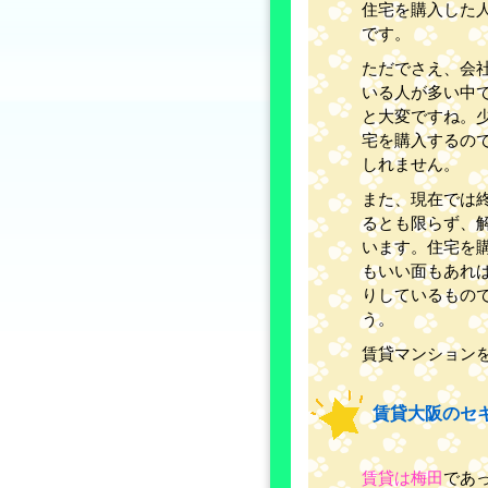
住宅を購入した
です。
ただでさえ、会
いる人が多い中
と大変ですね。
宅を購入するの
しれません。
また、現在では
るとも限らず、
います。住宅を
もいい面もあれ
りしているもの
う。
賃貸マンション
賃貸大阪のセ
賃貸は梅田
であ