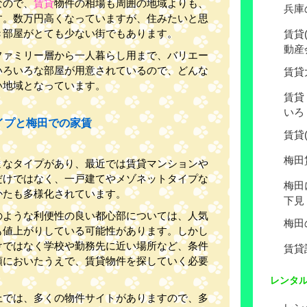
なので、
賃貸
物件の相場も周囲の地域よりも、
兵庫
す。数万円高くなっていますが、住みたいと思
き部屋がとても少ない街でもあります。
賃貸
動産
ファミリー層から一人暮らし用まで、バリエー
いろいろな部屋が用意されているので、どんな
賃貸
い地域となっています。
賃貸
いろ
イプと梅田での家賃
賃貸
梅田
まなタイプがあり、最近では賃貸マンションや
だけではなく、一戸建てやメゾネットタイプな
梅田
かたも多様化されています。
下見
のような利便性の良い都心部については、人気
梅田
も値上がりしている可能性があります。しかし
けではなく学校や勤務先に近い場所など、条件
賃貸
頭においたうえで、賃貸物件を探していく必要
レンタ
上では、多くの物件サイトがありますので、多