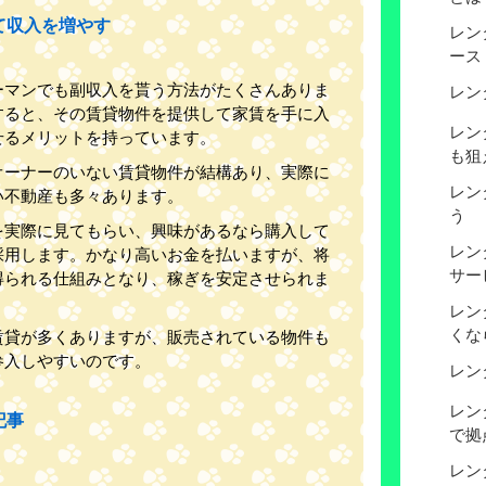
て収入を増やす
レン
ース
ーマンでも副収入を貰う方法がたくさんありま
レン
すると、その賃貸物件を提供して家賃を手に入
レン
せるメリットを持っています。
も狙
オーナーのいない賃貸物件が結構あり、実際に
レン
い不動産も多々あります。
う
を実際に見てもらい、興味があるなら購入して
レン
採用します。かなり高いお金を払いますが、将
サー
得られる仕組みとなり、稼ぎを安定させられま
レン
くな
賃貸が多くありますが、販売されている物件も
参入しやすいのです。
レン
レン
記事
で拠
レン