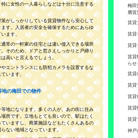
。特に女性の一人暮らしなどは十分に注意する
梅田
。
層賃
対策がしっかりしている賃貸物件なら安心して
賃貸
きます。入居者の安全を確保するためにあらゆ
賃貸
ています。
は通常の一軒家の住宅とは違い侵入できる場所
賃貸
す。そのため、ドアと窓さえしっかりと戸締り
賃貸
性は高いと言えるでしょう。
らせ
中やエントランスにも防犯カメラを設置するな
賃貸
れています。
賃貸
等地の梅田での物件
賃貸
賃貸
一等地になります。多くの人が、あの街に住み
る場所です。立地もとても良いので、駅はたく
賃貸
っていますし、商業施設などもたくさんあるの
困らない地域となっています。
神戸