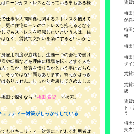
賃貸
人はローンがストレスとなっている事もある様
梅田
社で仕事や人間関係に関するストレスを抱えて
が異
で、更に住宅ローンのストレスも抱えるとなる
梅田
少しでもストレスを軽減したいという人は、住
報
ではなく、賃貸で支払いを楽にするといいかも
梅田
終身雇用制度が崩壊し、生涯一つの会社で働け
梅田
解雇や転職などを理由に職場を転々とする人も
ザイ
購入するか、賃貸を借りるかという事はどちら
賃貸
ば、そうではない面もあります。答えがはっき
ではありません。しっかり考慮してきめましょ
賃貸
駅
を梅田で探すなら「
梅田 賃貸
」で検索。
賃貸
ト：
う
キュリティー対策がしっかりしている
梅田
実力
ってもセキュリティー対策にこだわる利用者は