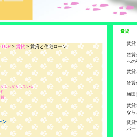
賃貸
賃貸
TOP
>
賃貸
> 賃貸と住宅ローン
賃貸
への
賃貸
賃貸
策がしっかりしている
物件
梅田
家賃
賃貸
なら
ーン
賃貸
パー