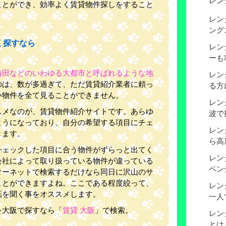
レン
ことができ、効率よく賃貸物件探しをすること
レン
ング
く探すなら
レン
ーも
梅田などのいわゆる大都市と呼ばれるような地
レン
のは、数が多過ぎて、ただ賃貸紹介業者に頼っ
る方
い物件を全て見ることができません。
レン
スメなのが、賃貸物件紹介サイトです。あらゆ
波で
ようになっており、自分の希望する項目にチェ
レン
きます。
ら高
チェックした項目に合う物件がずらっと出てく
レン
会社によって取り扱っている物件が違っている
ベン
ターネットで検索するだけなら同日に沢山のサ
ことができますよね。ここである程度絞って、
レン
話を聞く事をオススメします。
一人
を大阪で探すなら「
賃貸 大阪
」で検索。
レン
とは