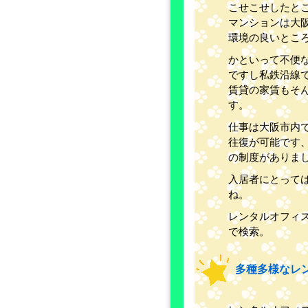
こせこせしたと
マンションは大
環境の良いとこ
かといって不便
ですし私鉄沿線
賃貸の家賃もそ
す。
仕事は大阪市内
往復が可能です
の制度がありま
入居者にとって
ね。
レンタルオフィ
で検索。
多種多様なレ