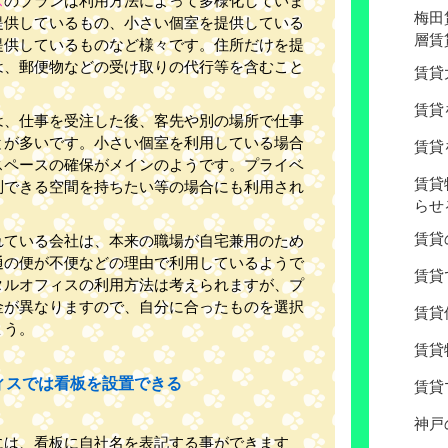
ス
のプランは利用方法によって多様化していま
梅田
提供しているもの、小さい個室を提供している
層賃
提供しているものなど様々です。住所だけを提
は、郵便物などの受け取りの代行等を含むこと
賃貸
賃貸
は、仕事を受注した後、客先や別の場所で仕事
とが多いです。小さい個室を利用している場合
賃貸
スペースの確保がメインのようです。プライベ
賃貸
別できる空間を持ちたい等の場合にも利用され
らせ
賃貸
れている会社は、本来の職場が自宅兼用のため
通の便が不便などの理由で利用しているようで
賃貸
タルオフィスの利用方法は考えられますが、プ
金が異なりますので、自分に合ったものを選択
賃貸
ょう。
賃貸
ィスでは看板を設置できる
賃貸
神戸
には、看板に自社名を表記する事ができます