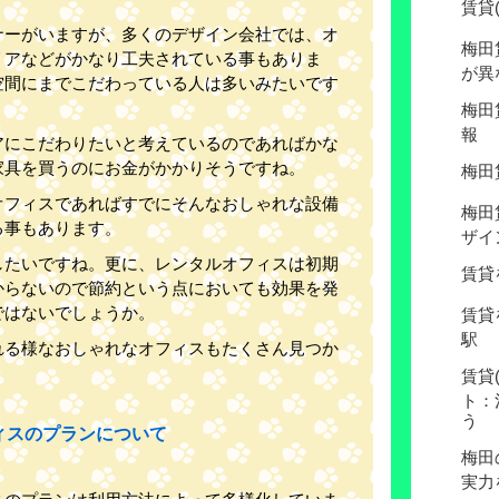
賃貸
ナーがいますが、多くのデザイン会社では、オ
梅田
リアなどがかなり工夫されている事もありま
が異
空間にまでこだわっている人は多いみたいです
梅田
報
アにこだわりたいと考えているのであればかな
家具を買うのにお金がかかりそうですね。
梅田
オフィスであればすでにそんなおしゃれな設備
梅田
る事もあります。
ザイ
したいですね。更に、レンタルオフィスは初期
賃貸
からないので節約という点においても効果を発
ではないでしょうか。
賃貸
駅
れる様なおしゃれなオフィスもたくさん見つか
賃貸
ト：
う
ィスのプランについて
梅田
実力