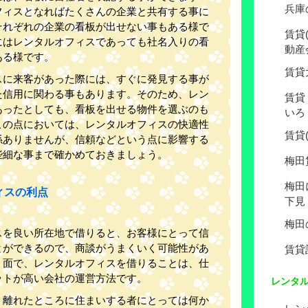
兵庫
フィスとなればたくさんの企業と共有する事に
それぞれの企業の看板が出せない事もある様で
賃貸
にはレンタルオフィスであっても社名入りの看
動産
ある様です。
賃貸
スに来客があった際には、すぐに発見する事が
た信用に関わる事もあります。そのため、レン
賃貸
あったとしても、看板を出せる物件を選ぶのも
いろ
この点においては、レンタルオフィスの快適性
賃貸
係ありませんが、信頼などという点に影響する
些細な事まで確かめておきましょう。
梅田
梅田
ィスの利点
下見
梅田
スを良い所在地で借りると、お客様にとって信
とができるので、商談がうまくいく可能性があ
賃貸
う面で、レンタルオフィスを借りることは、仕
ットが高い会社の運営方法です。
レンタ
く離れたところに住まいする者にとっては何か