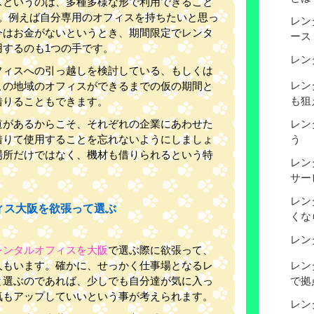
スというのは、多種多様な形で利用できること
す。例えば自分専用のオフィスを持ちたいと思っ
レン
今はお金がないというとき、期間限定でレンタ
ース
用するのも1つの手です。
レン
フィスへの引っ越しを検討している、もしくは
レン
この地域のオフィスができるまでの仮の期間と
も狙
借りることもできます。
道があるからこそ、それぞれの企業にあわせた
レン
借りて使用することを忘れないようにしましょ
う
場所だけではなく、機材も借りられるという特
レン
サー
レン
ィス大阪を欲張って選ぶ
くな
レン
レンタルオフィスを大阪
で選ぶ際に欲張って、
人もいます。確かに、せっかく仕事場となるレ
レン
と選ぶのであれば、少しでも自分達が気に入っ
で拠
気もアップしていいという事が考えられます。
レン