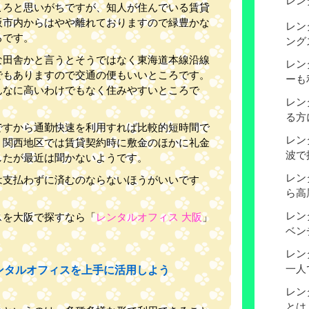
レン
ころと思いがちですが、知人が住んでいる賃貸
阪市内からはやや離れておりますので緑豊かな
レン
ろです。
ング
な田舎かと言うとそうではなく東海道本線沿線
レン
でもありますので交通の便もいいところです。
ーも
んなに高いわけでもなく住みやすいところで
レン
る方
ですから通勤快速を利用すれば比較的短時間で
レン
、関西地区では賃貸契約時に敷金のほかに礼金
波で
したが最近は聞かないようです。
レン
は支払わずに済むのならないほうがいいです
ら高
レン
スを大阪で探すなら「
レンタルオフィス 大阪
」
ベン
レン
一人
ンタルオフィスを上手に活用しよう
レン
とは